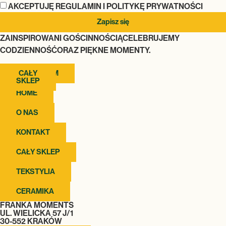
AKCEPTUJĘ REGULAMIN I POLITYKĘ PRYWATNOŚCI
Zapisz się
ZAINSPIROWANI GOŚCINNOŚCIĄCELEBRUJEMY
CODZIENNOŚĆORAZ PIĘKNE MOMENTY.
INSTAGRAM
CAŁY
SKLEP
HOME
O NAS
KONTAKT
CAŁY SKLEP
TEKSTYLIA
CERAMIKA
FRANKA MOMENTS
UL. WIELICKA 57 J/1
30-552 KRAKÓW