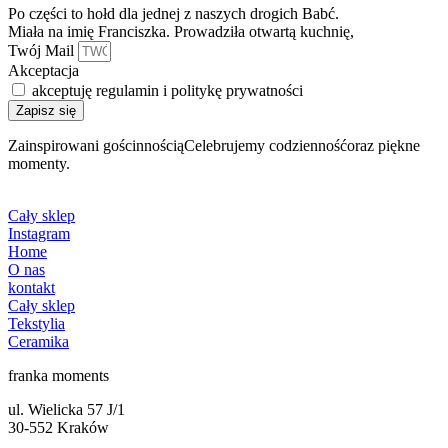
Po części to hołd dla jednej z naszych drogich Babć.
Miała na imię Franciszka. Prowadziła otwartą kuchnię,
Twój Mail
Akceptacja
akceptuję regulamin i politykę prywatności
Zapisz się
Zainspirowani gościnnościąCelebrujemy codziennośćoraz piękne
momenty.
Cały sklep
Instagram
Home
O nas
kontakt
Cały sklep
Tekstylia
Ceramika
franka moments
ul. Wielicka 57 J/1
30-552 Kraków