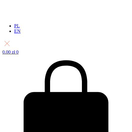
PL
EN
0.00
zł
0