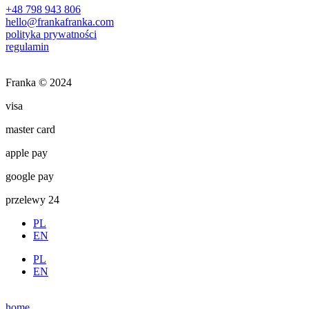
+48 798 943 806
hello@frankafranka.com
polityka prywatności
regulamin
Franka © 2024
visa
master card
apple pay
google pay
przelewy 24
PL
EN
PL
EN
home