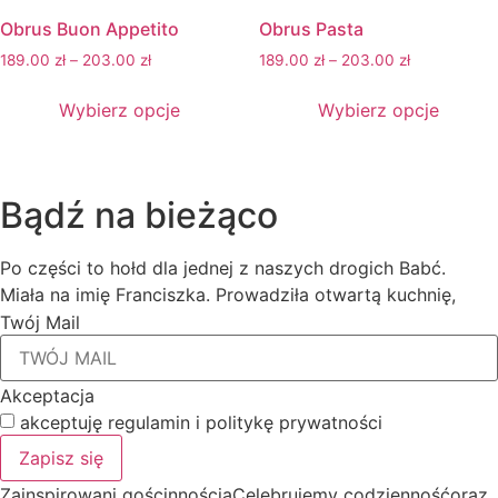
Obrus Buon Appetito
Obrus Pasta
189.00
zł
–
203.00
zł
189.00
zł
–
203.00
zł
Ten
Wybierz opcje
Wybierz opcje
produkt
ma
wiele
wariantów.
Bądź na bieżąco
Opcje
można
Po części to hołd dla jednej z naszych drogich Babć.
wybrać
Miała na imię Franciszka. Prowadziła otwartą kuchnię,
na
Twój Mail
stronie
produktu
Akceptacja
akceptuję regulamin i politykę prywatności
Zapisz się
Zainspirowani gościnnościąCelebrujemy codziennośćoraz