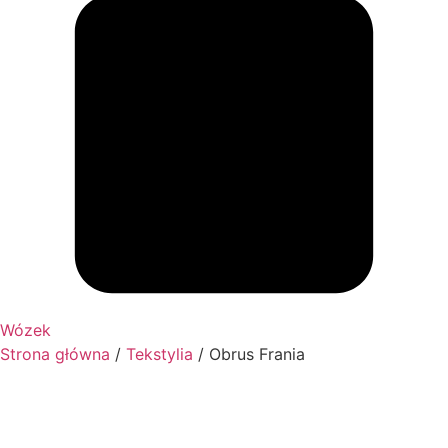
Wózek
Strona główna
/
Tekstylia
/ Obrus Frania