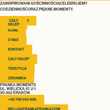
ZAINSPIROWANI GOŚCINNOŚCIĄCELEBRUJEMY
CODZIENNOŚĆORAZ PIĘKNE MOMENTY.
INSTAGRAM
CAŁY
SKLEP
HOME
O NAS
KONTAKT
CAŁY SKLEP
TEKSTYLIA
CERAMIKA
FRANKA MOMENTS
UL. WIELICKA 57 J/1
30-552 KRAKÓW
+48 798 943 806
HELLO@FRANKAFRANKA.COM