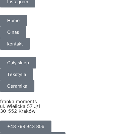
Instagram
Home
O nas
kontakt
Cały sklep
Tekstylia
Ceramika
franka moments
ul. Wielicka 57 J/1
30-552 Kraków
+48 798 943 806