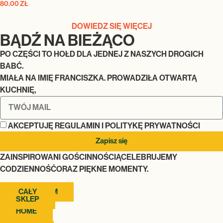
80.00
ZŁ
DOWIEDZ SIĘ WIĘCEJ
BĄDŹ NA BIEŻĄCO
PO CZĘŚCI TO HOŁD DLA JEDNEJ Z NASZYCH DROGICH
BABĆ.
MIAŁA NA IMIĘ FRANCISZKA. PROWADZIŁA OTWARTĄ
KUCHNIĘ,
AKCEPTUJĘ REGULAMIN I POLITYKĘ PRYWATNOŚCI
Zapisz się
ZAINSPIROWANI GOŚCINNOŚCIĄCELEBRUJEMY
CODZIENNOŚĆORAZ PIĘKNE MOMENTY.
INSTAGRAM
CAŁY
SKLEP
HOME