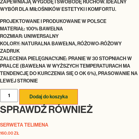
ZAPEWNIAJĄ WYGODĘ I SWOBODĘ RUCHÓW. IDEALNY
WYBÓR DLA MIŁOŚNIKÓW ESTETYKI I KOMFORTU.
PROJEKTOWANE I PRODUKOWANE W POLSCE
MATERIAŁ: 100% BAWEŁNA
ROZMIAR: UNIWERSALNY
KOLORY: NATURALNA BAWEŁNA, RÓŻOWO-RÓŻOWY
ZADRUK
ZALECENIA PIELĘGNACYJNE: PRANIE W 30 STOPNIACH W
PRALCE (BAWEŁNA W WYŻSZYCH TEMPERATURACH MA
TENDENCJĘ DO KURCZENIA SIĘ O OK 6%), PRASOWANIE NA
LEWEJ STRONIE
Dodaj do koszyka
SPRAWDŹ RÓWNIEŻ
SERWETA TELIMENA
160.00
ZŁ