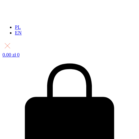
PL
EN
0.00
zł
0