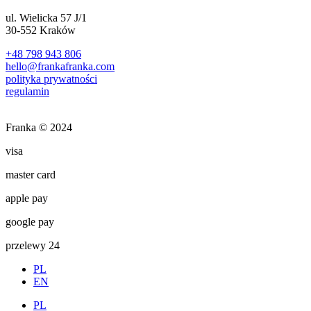
ul. Wielicka 57 J/1
30-552 Kraków
+48 798 943 806
hello@frankafranka.com
polityka prywatności
regulamin
Franka © 2024
visa
master card
apple pay
google pay
przelewy 24
PL
EN
PL