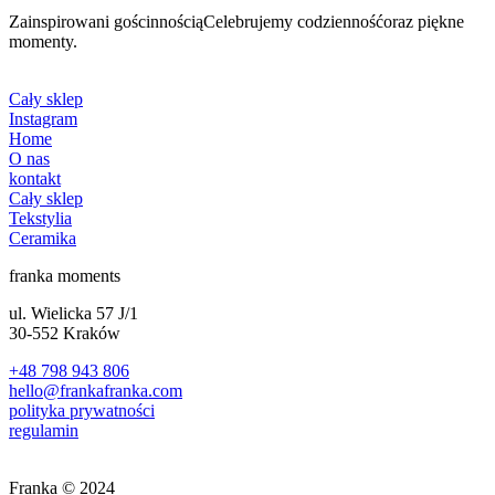
Zainspirowani gościnnościąCelebrujemy codziennośćoraz piękne
momenty.
Cały sklep
Instagram
Home
O nas
kontakt
Cały sklep
Tekstylia
Ceramika
franka moments
ul. Wielicka 57 J/1
30-552 Kraków
+48 798 943 806
hello@frankafranka.com
polityka prywatności
regulamin
Franka © 2024