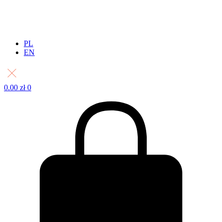
PL
EN
0.00
zł
0