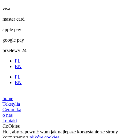
visa
master card
apple pay
google pay
przelewy 24
PL
EN
PL
EN
home
Tekstylia
Ceramika
o nas
kontakt
CoOkies
Hej, aby zapewnić wam jak najlepsze korzystanie ze strony
korzystamy z
plików cookies
.