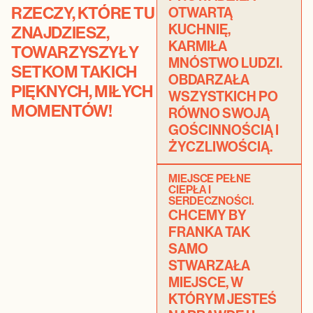
RZECZY, KTÓRE TU
OTWARTĄ
KUCHNIĘ,
ZNAJDZIESZ,
KARMIŁA
TOWARZYSZYŁY
MNÓSTWO LUDZI.
SETKOM TAKICH
OBDARZAŁA
PIĘKNYCH, MIŁYCH
WSZYSTKICH PO
MOMENTÓW!
RÓWNO SWOJĄ
GOŚCINNOŚCIĄ I
ŻYCZLIWOŚCIĄ.
MIEJSCE PEŁNE
CIEPŁA I
SERDECZNOŚCI.
CHCEMY BY
FRANKA TAK
SAMO
STWARZAŁA
MIEJSCE, W
KTÓRYM JESTEŚ