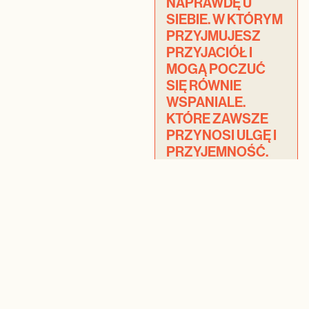
NAPRAWDĘ U
SIEBIE. W KTÓRYM
PRZYJMUJESZ
PRZYJACIÓŁ I
MOGĄ POCZUĆ
SIĘ RÓWNIE
WSPANIALE.
KTÓRE ZAWSZE
PRZYNOSI ULGĘ I
PRZYJEMNOŚĆ.
DOM, KTÓRY ODDAJE
KAWAŁEK NASZEGO
SERCA.
POZA TYM
FRANKA PO
WŁOSKU ZNACZY
‘SZCZERA’. A TO
WŁAŚNIE CECHY
PRAWDZIWEGO