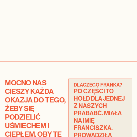
MOCNO NAS
DLACZEGO FRANKA?
CIESZY KAŻDA
PO CZĘŚCI TO
HOŁD DLA JEDNEJ
OKAZJA DO TEGO,
Z NASZYCH
ŻEBY SIĘ
PRABABĆ. MIAŁA
PODZIELIĆ
NA IMIĘ
UŚMIECHEM I
FRANCISZKA.
CIEPŁEM. OBY TE
PROWADZIŁA