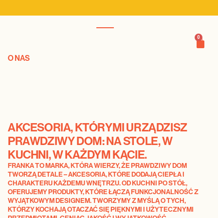
0
O NAS
AKCESORIA, KTÓRYMI URZĄDZISZ
PRAWDZIWY DOM: NA STOLE, W
KUCHNI, W KAŻDYM KĄCIE.
FRANKA TO MARKA, KTÓRA WIERZY, ŻE PRAWDZIWY DOM
TWORZĄ DETALE – AKCESORIA, KTÓRE DODAJĄ CIEPŁA I
CHARAKTERU KAŻDEMU WNĘTRZU. OD KUCHNI PO STÓŁ,
OFERUJEMY PRODUKTY, KTÓRE ŁĄCZĄ FUNKCJONALNOŚĆ Z
WYJĄTKOWYM DESIGNEM. TWORZYMY Z MYŚLĄ O TYCH,
KTÓRZY KOCHAJĄ OTACZAĆ SIĘ PIĘKNYMI I UŻYTECZNYMI