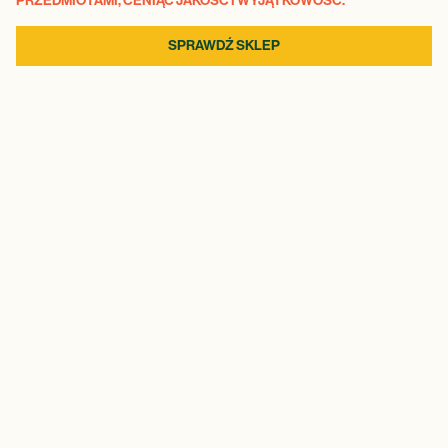
PRZEDMIOTAMI, CENIĄC JAKOŚĆ I WYJĄTKOWOŚĆ.
SPRAWDŹ SKLEP